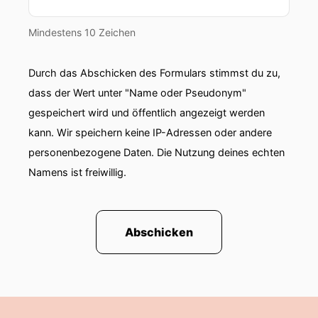
im digitalen Umfeld extrem auf Views,
Reichweiten, Follower, Likes... das ist ja alles
Mindestens 10 Zeichen
schön und gut weil man kann es auch sehr gut
vergleichen!
Durch das Abschicken des Formulars stimmst du zu,
dass der Wert unter "Name oder Pseudonym"
00:01:15: Man kann sich mit der Konkurrenz sehr
gespeichert wird und öffentlich angezeigt werden
gut abgleichen.
kann. Wir speichern keine IP-Adressen oder andere
00:01:17: dann höre ich oft den Satz wir haben
personenbezogene Daten. Die Nutzung deines echten
viel mehr Follower auf Instagram als der
Namens ist freiwillig.
Konkurent.
00:01:21: aber die eigentliche Frage lautet Ja
zahlen diese Follauer und deren Aktivität in die
Abschicken
konkrete Nachfrage Ein.
00:01:29: Denn Reichweite alleine löst keine
wirtschaftlichen Probleme, ein Erlebnisbetrieb
braucht Wiederbesuche Gruppenbuchungen